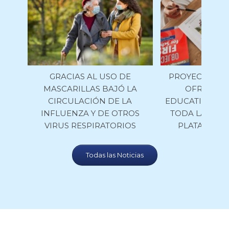
GRACIAS AL USO DE
PROYECTO FID
MASCARILLAS BAJÓ LA
OFRECE M
CIRCULACIÓN DE LA
EDUCATIVO GR
INFLUENZA Y DE OTROS
TODA LA COM
VIRUS RESPIRATORIOS
PLATAFORM
Todas las Noticias