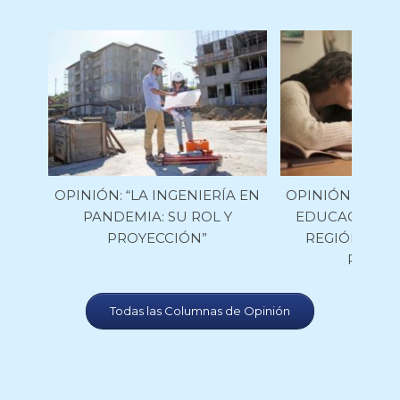
OPINIÓN: “LA INGENIERÍA EN
OPINIÓN: «UNA
PANDEMIA: SU ROL Y
EDUCACIÓN R
PROYECCIÓN”
REGIÓN DEL
PANDE
Todas las Columnas de Opinión