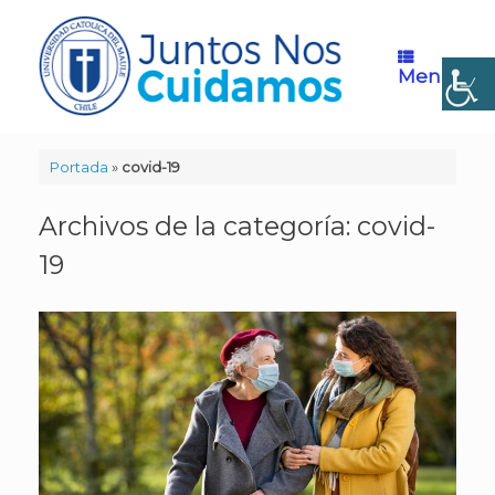
< class="menu-mobilenav-container">
Saltar
al
contenido
Menú
Portada
»
covid-19
Archivos de la categoría:
covid-
19