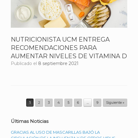
NUTRICIONISTA UCM ENTREGA
RECOMENDACIONES PARA
AUMENTAR NIVELES DE VITAMINA D
Publicado el
8 septiembre 2021
Navegador de artículos
1
2
3
4
5
6
…
9
Siguiente »
Últimas Noticias
GRACIAS AL USO DE MASCARILLAS BAJÓ LA